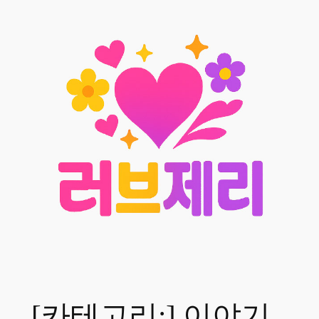
콘
텐
츠
로
바
로
가
기
[카테고리:]
이야기