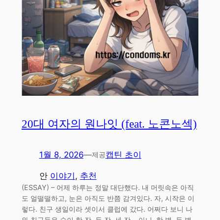
20대 여자의 원나잇 (feat. 노콘노섹)
1월 8, 2026
—
캡틴 초이
제공
안
이야기
, 
추천
(ESSAY) – 어제 하루는 정말 대단했다. 내 머릿속은 아직
도 얼떨떨하고, 눈은 아직도 반쯤 감겨있다. 자, 시작은 이
렇다. 친구 생일이라 셋이서 클럽에 갔다. 어쩌다 보니 나
와 친구들은 술이 한 잔, 두 잔, 세 잔… 아니, 한 병, 두 병